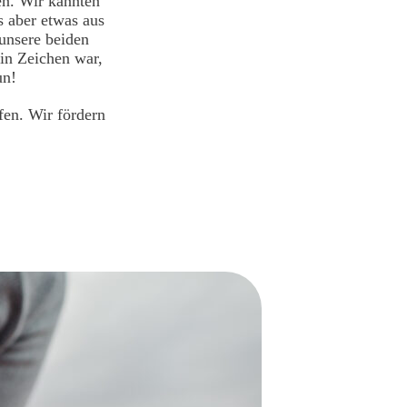
en. Wir kannten
s aber etwas aus
 unsere beiden
in Zeichen war,
un!
en. Wir fördern