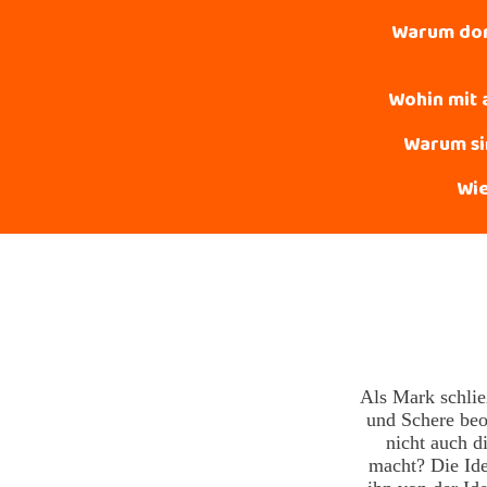
Warum domi
Wohin mit 
Warum si
Wie
Als Mark schlie
und Schere beo
nicht auch di
macht? Die Id