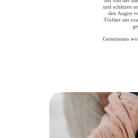
ihn von der Id
und schätzen un
den Augen ver
Töchter am exa
ge
Gemeinsam woll