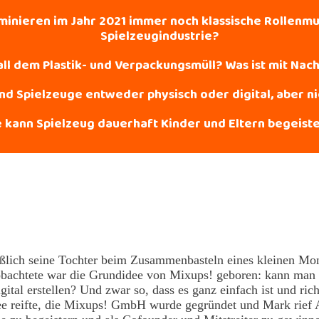
nieren im Jahr 2021 immer noch klassische Rollenmu
Spielzeugindustrie?
all dem Plastik- und Verpackungsmüll? Was ist mit Nach
nd Spielzeuge entweder physisch oder digital, aber ni
 kann Spielzeug dauerhaft Kinder und Eltern begeist
ßlich seine Tochter beim Zusammenbasteln eines kleinen Mon
bachtete war die Grundidee von Mixups! geboren: kann man
gital erstellen? Und zwar so, dass es ganz einfach ist und ric
ee reifte, die Mixups! GmbH wurde gegründet und Mark rief 