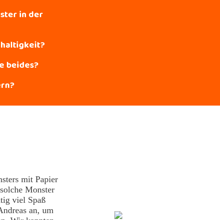
ster in der
haltigkeit?
e beides?
ern?
sters mit Papier
 solche Monster
htig viel Spaß
Andreas an, um